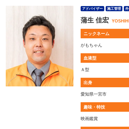
アドバイザー
施工管理
外
蒲生 佳宏
YOSHIH
ニックネーム
がもちゃん
血液型
Ａ型
出身
愛知県一宮市
趣味・特技
映画鑑賞