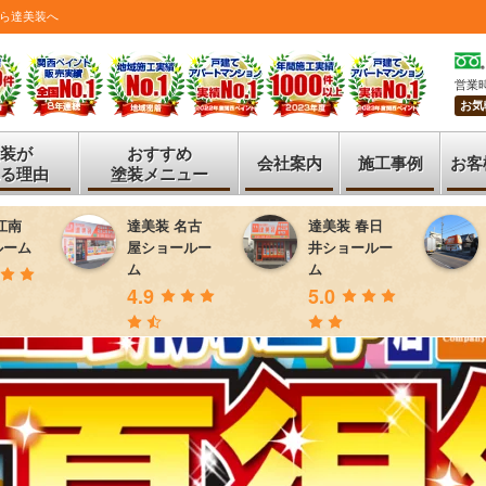
ら達美装へ
営業時
お気
装が
おすすめ
会社案内
施工事例
お客
る理由
塗装メニュー
江南
達美装 名古
達美装 春日
ルーム
屋ショールー
井ショールー
ム
ム
4.9
5.0