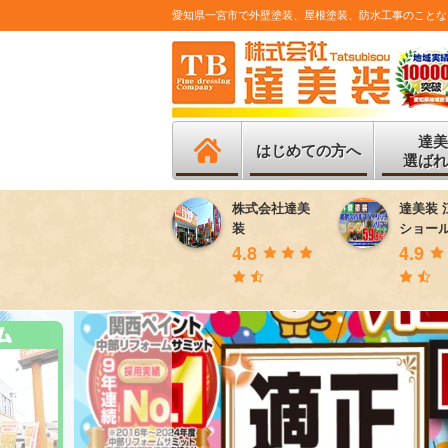
愛知県一宮市で外壁塗装、屋根塗装、防水工事のことな
達美
はじめての方へ
選ばれ
株式会社達美
達美装 
装
ショー
4.8
4.9