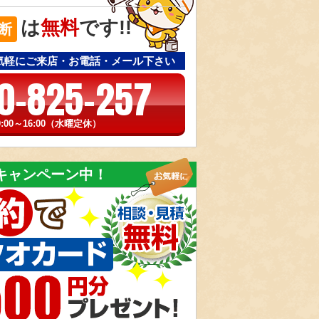
は
無料
です!!
断
気軽にご来店・お電話・メール下さい
0-825-257
:00～16:00（水曜定休）
キャンペーン中！