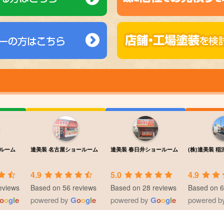
ルーム
達美装 名古屋ショールーム
達美装 春日井ショールーム
(株)達美装 
4.9
5.0
4.9
eviews
Based on 56 reviews
Based on 28 reviews
Based on 6
o
o
g
l
e
powered by
G
o
o
g
l
e
powered by
G
o
o
g
l
e
powered b