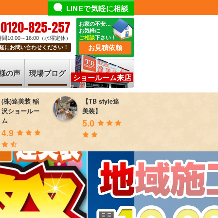
LINEで気軽に相談
0120-825-257
お家の不安…
お気軽に
ご相談
下さい！
間10:00～16:00（水曜定休）
お見積依頼
軽にお問い合わせください！
様の声
現場ブログ
ショールーム来店
(株)達美装 稲
【TB style達
沢ショールー
美装】
ム
5.0
4.9