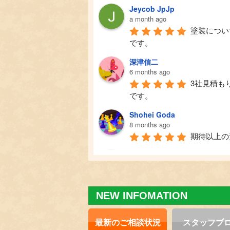
Jeycob JpJp
a month ago
塗装につい
です。
深津信二
6 months ago
3社見積も
です。
Shohei Goda
8 months ago
期待以上の
なな
9 months ago
営業の方が
お願いして本当に良かったで
NEW INFOMATION
min *
10 months ago
最新の
ご相談状況
スタッフ
ブ
毎年点検に