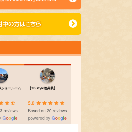
稲沢ショールーム
【TB style達美装】
5.0
3 reviews
Based on 20 reviews
y
G
o
o
g
l
e
powered by
G
o
o
g
l
e