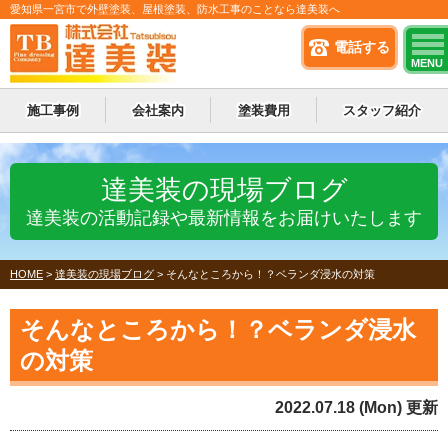
愛知県一宮市で外壁塗装、屋根塗装、防水工事のことなら達美装へ
電話する
MENU
施工事例
会社案内
塗装費用
スタッフ紹介
達美装の現場ブログ
達美装の活動記録や最新情報をお届けいたします
HOME
>
達美装の現場ブログ
>
そんなところから！？ベランダ浸水の対策
そんなところから！？ベランダ浸水
の対策
2022.07.18 (Mon) 更新