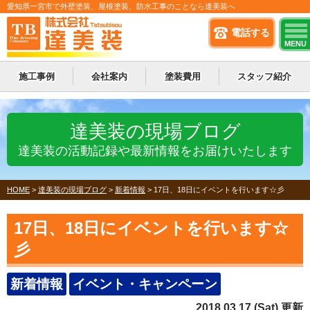
愛知県一宮市で外壁塗装、屋根塗装、防水工事のことなら達美装へ
電話する
MENU
施工事例
会社案内
塗装費用
スタッフ紹介
達美装の現場ブログ
達美装の活動記録や最新情報をお届けいたします
HOME
>
達美装の現場ブログ
>
新着情報
>
17日、18日にイベントを行います☆彡
17日、18日にイベントを行います☆
彡
新着情報
イベント・キャンペーン
2018.03.17 (Sat) 更新