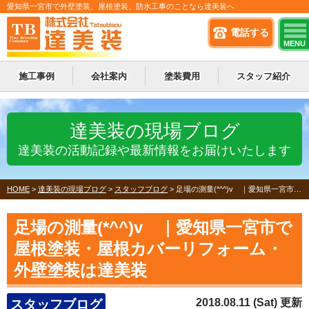
愛知県一宮市で外壁塗装、屋根塗装、防水工事のことなら達美装へ
電話する
MENU
施工事例
会社案内
塗装費用
スタッフ紹介
達美装の現場ブログ
達美装の活動記録や最新情報をお届けいたします
HOME
>
達美装の現場ブログ
>
スタッフブログ
>
足場の測量(*^^)v ｜愛知県一宮市で屋根塗装・屋根カバーリフォーム・外壁塗装は達美装
足場の測量(*^^)v ｜愛知県一宮市で
屋根塗装・屋根カバーリフォーム・
外壁塗装は達美装
2018.08.11 (Sat) 更新
スタッフブログ