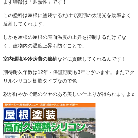
ます特徴は「遮熱性」です！
この塗料は屋根に塗装するだけで夏期の太陽光を効率よく
反射してくれます。
しかも屋根の
屋根の表面温度の上昇を抑制するだけでな
く、建物内の温度上昇も防ぐことで、
室内環境や冷房費の節約
などに貢献してくれるんです！
期待耐久年数は12年・保証期間も3年ございます。またアク
リルシリコン樹脂タイプなので色
彩が鮮やかで艶の
ツヤのある美しい仕上りが得られますよ♫