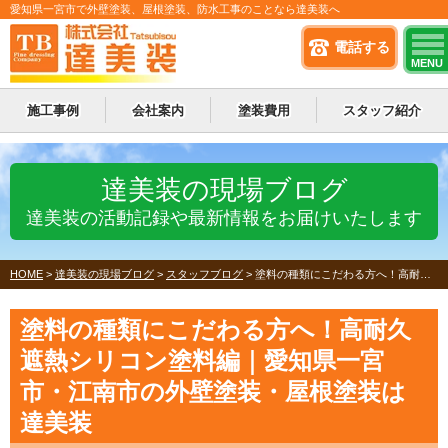
愛知県一宮市で外壁塗装、屋根塗装、防水工事のことなら達美装へ
電話する
MENU
施工事例
会社案内
塗装費用
スタッフ紹介
達美装の現場ブログ
達美装の活動記録や最新情報をお届けいたします
HOME
>
達美装の現場ブログ
>
スタッフブログ
>
塗料の種類にこだわる方へ！高耐久遮熱シリコン塗料編｜愛知県一宮市・江南市の外壁塗装・屋根塗装は達美装
塗料の種類にこだわる方へ！高耐久
遮熱シリコン塗料編｜愛知県一宮
市・江南市の外壁塗装・屋根塗装は
達美装