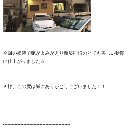
今回の塗装で艶がよみがえり新築同様のとても美しい状態
に仕上がりました☆
Ｋ様、この度は誠にありがとうございました！！
‐‐‐‐‐‐‐‐‐‐‐‐‐‐‐‐‐‐‐‐‐‐‐‐‐‐‐‐‐‐‐‐‐‐‐‐‐‐‐‐‐‐‐‐‐‐