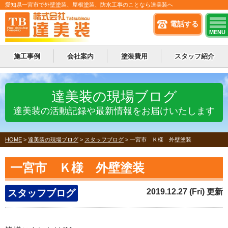
愛知県一宮市で外壁塗装、屋根塗装、防水工事のことなら達美装へ
電話する
MENU
施工事例
会社案内
塗装費用
スタッフ紹介
達美装の現場ブログ
達美装の活動記録や最新情報をお届けいたします
HOME
>
達美装の現場ブログ
>
スタッフブログ
>
一宮市 Ｋ様 外壁塗装
一宮市 Ｋ様 外壁塗装
2019.12.27 (Fri) 更新
スタッフブログ