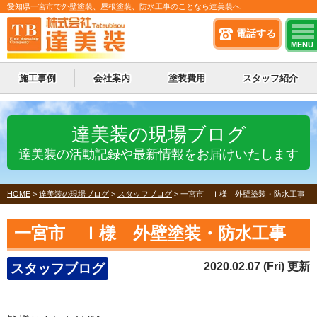
愛知県一宮市で外壁塗装、屋根塗装、防水工事のことなら達美装へ
電話する
MENU
施工事例
会社案内
塗装費用
スタッフ紹介
達美装の現場ブログ
達美装の活動記録や最新情報をお届けいたします
HOME
>
達美装の現場ブログ
>
スタッフブログ
>
一宮市 Ｉ様 外壁塗装・防水工事
一宮市 Ｉ様 外壁塗装・防水工事
2020.02.07 (Fri) 更新
スタッフブログ