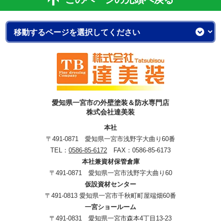
愛知県一宮市の外壁塗装＆防水専門店
株式会社達美装
本社
〒491-0871 愛知県一宮市浅野字大曲り60番
TEL：
0586-85-6172
FAX：0586-85-6173
本社兼資材保管倉庫
〒491-0871 愛知県一宮市浅野字大曲り60
仮設資材センター
〒491-0813 愛知県一宮市千秋町町屋端畑60番
一宮ショールーム
〒491-0831 愛知県一宮市森本4丁目13-23