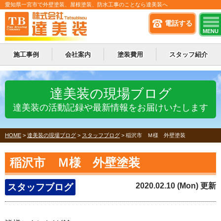
愛知県一宮市で外壁塗装、屋根塗装、防水工事のことなら達美装へ
電話する
MENU
施工事例
会社案内
塗装費用
スタッフ紹介
達美装の現場ブログ
達美装の活動記録や最新情報をお届けいたします
HOME
>
達美装の現場ブログ
>
スタッフブログ
>
稲沢市 Ｍ様 外壁塗装
稲沢市 Ｍ様 外壁塗装
2020.02.10 (Mon) 更新
スタッフブログ