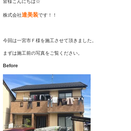
皆様こんにちは☆
達美装
株式会社
です！！
今回は一宮市Ｆ様を施工させて頂きました。
まずは
施工前
の写真をご覧ください。
Before