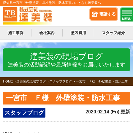
愛知県一宮市で外壁塗装、屋根塗装、防水工事のことなら達美装へ
電話する
MENU
施工事例
会社案内
塗装費用
スタッフ紹介
達美装の現場ブログ
達美装の活動記録や最新情報をお届けいたします
HOME
>
達美装の現場ブログ
>
スタッフブログ
>
一宮市 Ｆ様 外壁塗装・防水工事
一宮市 Ｆ様 外壁塗装・防水工事
2020.02.14 (Fri) 更新
スタッフブログ