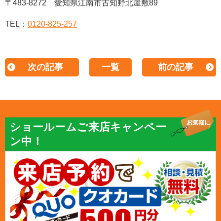
〒483-8272 愛知県江南市古知野北屋敷89
TEL：
0120-825-257
次の記事
一覧
前の記事
ショールームご来店キャンペー
ン中！