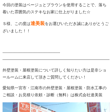
今回の塗装はベージュとブラウンを使用することで、落ち
着いた雰囲気のステキなお家に仕上がりました
☆
達美装
Ｓ様、この度は
をお選びいただき誠にありがとうご
ざいました！！
‐‐‐‐‐‐‐‐‐‐‐‐‐‐‐‐‐‐‐‐‐‐‐‐‐‐‐‐‐‐‐‐‐‐‐‐‐‐‐‐‐‐‐‐‐‐
———————————————————————————-
外壁塗装・屋根塗装について詳しく知りたい方は是非ショ
ールームに来店して頂きご質問してください！
愛知県一宮市・江南市の外壁塗装
・屋根塗装・防水工事の
ご相談・お見積り依頼・診断
（無料）
は株式会社
達美装