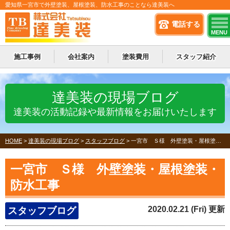
愛知県一宮市で外壁塗装、屋根塗装、防水工事のことなら達美装へ
電話する
MENU
施工事例
会社案内
塗装費用
スタッフ紹介
達美装の現場ブログ
達美装の活動記録や最新情報をお届けいたします
HOME
>
達美装の現場ブログ
>
スタッフブログ
>
一宮市 Ｓ様 外壁塗装・屋根塗装・防水工事
一宮市 Ｓ様 外壁塗装・屋根塗装・
防水工事
2020.02.21 (Fri) 更新
スタッフブログ