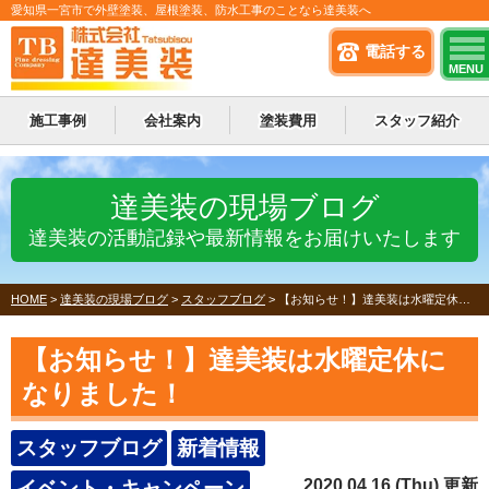
愛知県一宮市で外壁塗装、屋根塗装、防水工事のことなら達美装へ
電話する
MENU
施工事例
会社案内
塗装費用
スタッフ紹介
達美装の現場ブログ
達美装の活動記録や最新情報をお届けいたします
HOME
>
達美装の現場ブログ
>
スタッフブログ
>
【お知らせ！】達美装は水曜定休になりました！
【お知らせ！】達美装は水曜定休に
なりました！
スタッフブログ
新着情報
2020.04.16 (Thu) 更新
イベント・キャンペーン