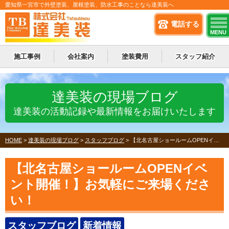
愛知県一宮市で外壁塗装、屋根塗装、防水工事のことなら達美装へ
電話する
MENU
施工事例
会社案内
塗装費用
スタッフ紹介
達美装の現場ブログ
達美装の活動記録や最新情報をお届けいたします
HOME
>
達美装の現場ブログ
>
スタッフブログ
>
【北名古屋ショールームOPENイベント開催！】お気軽にご来場ください！
【北名古屋ショールームOPENイベ
ント開催！】お気軽にご来場くださ
い！
スタッフブログ
新着情報