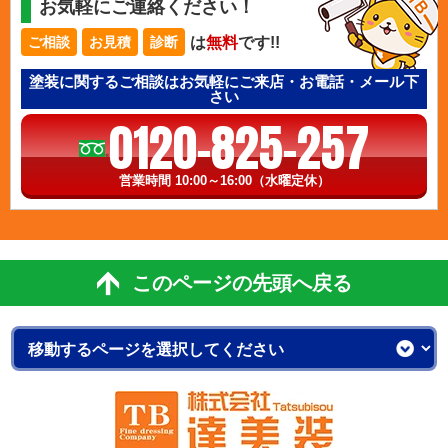
お気軽にご連絡ください！
は
無料
です!!
ご相談
お見積
診断
塗装に関するご相談はお気軽にご来店・お電話・メール下
さい
0120-825-257
営業時間 10:00～16:00（水曜定休）
このページの先頭へ戻る