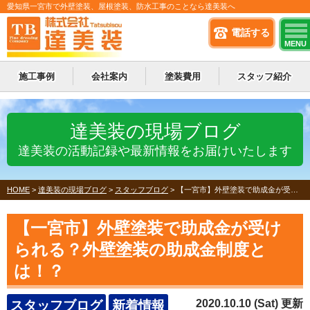
愛知県一宮市で外壁塗装、屋根塗装、防水工事のことなら達美装へ
電話する
MENU
施工事例
会社案内
塗装費用
スタッフ紹介
達美装の現場ブログ
達美装の活動記録や最新情報をお届けいたします
HOME
>
達美装の現場ブログ
>
スタッフブログ
>
【一宮市】外壁塗装で助成金が受けられる？外壁塗装の助成金制度とは！？
【一宮市】外壁塗装で助成金が受け
られる？外壁塗装の助成金制度と
は！？
2020.10.10 (Sat) 更新
スタッフブログ
新着情報