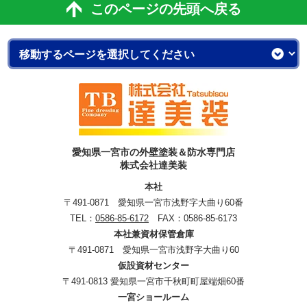
このページの先頭へ戻る
愛知県一宮市の外壁塗装＆防水専門店
株式会社達美装
本社
〒491-0871 愛知県一宮市浅野字大曲り60番
TEL：
0586-85-6172
FAX：0586-85-6173
本社兼資材保管倉庫
〒491-0871 愛知県一宮市浅野字大曲り60
仮設資材センター
〒491-0813 愛知県一宮市千秋町町屋端畑60番
一宮ショールーム