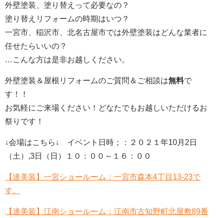
外壁塗装、
塗り替えって必要なの？
塗り替えリフォームの時期はいつ？
一宮市、稲沢市、北名古屋市
では外壁塗装はどんな業者に
任せたらいいの？
…こんな方は是非お越しください。
外壁塗装＆屋根リフォームの
ご質問＆ご相談は
無料
で
す！！
お気軽にご来場ください！
どなたでもお越しいただけるお
祭りです！
↓会場はこちら↓ イベント日時；：
２０２１年10月2日
（土）,3
日（日）１０：００～１６：００
【達美装】一宮ショールーム：一宮市森本4丁目13-23で
す。
【達美装】江南ショールーム：江南市古知野町北屋敷89番