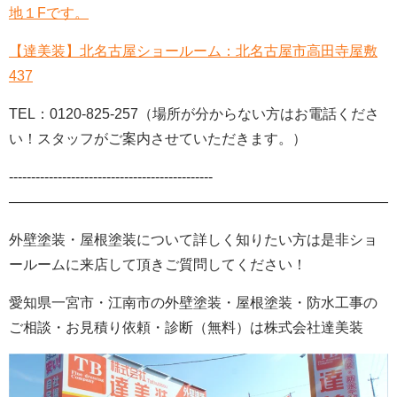
地１Fです。
【達美装】北名古屋ショールーム：
北名古屋市高田寺屋敷
437
TEL：
0120-825-257（場所が分からない方はお電話くださ
い！スタッフがご案内させていただきます。）
‐‐‐‐‐‐‐‐‐‐‐‐‐‐‐‐‐‐‐‐‐‐‐‐‐‐‐‐‐‐‐‐‐‐‐‐‐‐‐‐‐‐‐‐‐‐
———————————————————————————-
外壁塗装・屋根塗装について詳しく知りたい方は是非ショ
ールームに来店して頂きご質問してください！
愛知県一宮市・江南市の外壁塗装
・屋根塗装・防水工事の
ご相談・お見積り依頼・診断
（無料）
は株式会社
達美装