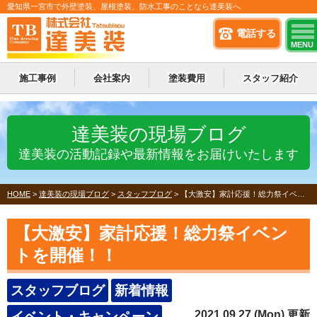
愛知県一宮市で外壁塗装、屋根塗装、防水工事のことなら達美装へ
電話する
MENU
施工事例
会社案内
塗装費用
スタッフ紹介
達美装の現場ブログ
達美装の活動記録や最新情報をお届けいたします
HOME
>
達美装の現場ブログ
>
スタッフブログ
>
【大激安】家計応援！総力祭イベントを開催！！
【大激安】家計応援！総力祭イベン
トを開催！！
スタッフブログ
新着情報
2021.09.27 (Mon) 更新
イベント・キャンペーン