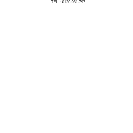
TEL：
0120-931-797