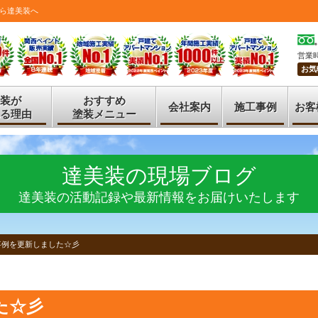
ら達美装へ
営業時
お気
装が
おすすめ
会社案内
施工事例
お客
る理由
塗装メニュー
達美装の現場ブログ
達美装の活動記録や最新情報をお届けいたします
事例を更新しました☆彡
た☆彡