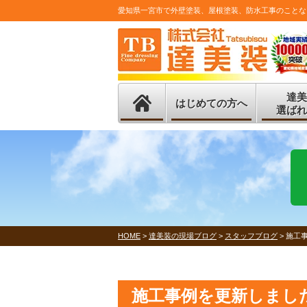
愛知県一宮市で外壁塗装、屋根塗装、防水工事のことな
達美
はじめての方へ
選ばれ
HOME
>
達美装の現場ブログ
>
スタッフブログ
>
施工
施工事例を更新しまし