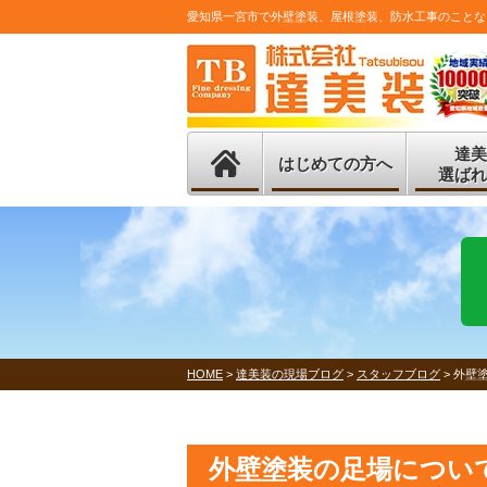
愛知県一宮市で外壁塗装、屋根塗装、防水工事のことな
達美
はじめての方へ
選ばれ
HOME
>
達美装の現場ブログ
>
スタッフブログ
>
外壁
外壁塗装の足場につい