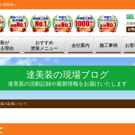
ら達美装へ
営業時
お気
装が
おすすめ
会社案内
施工事例
お客
る理由
塗装メニュー
達美装の現場ブログ
達美装の活動記録や最新情報をお届けいたします
塗装の足場について
て