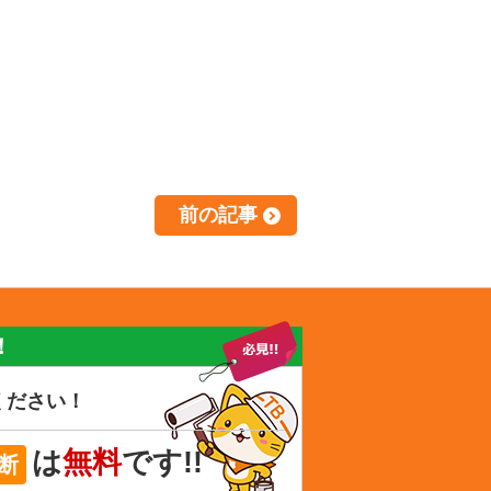
前の記事
！
ください！
は
無料
です!!
断