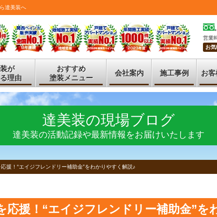
ら達美装へ
営業時
お気
装が
おすすめ
会社案内
施工事例
お客
る理由
塗装メニュー
達美装の現場ブログ
達美装の活動記録や最新情報をお届けいたします
を応援！“エイジフレンドリー補助金”をわかりやすく解説♪
を応援！“エイジフレンドリー補助金”を