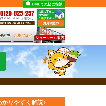
LINEで気軽に相談
0120-825-257
お家の不安…
お気軽に
ご相談
下さい！
間10:00～16:00（水曜定休）
お見積依頼
軽にお問い合わせください！
様の声
現場ブログ
ショールーム来店
わかりやすく解説♪