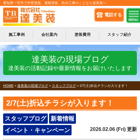
愛知県一宮市で外壁塗装、屋根塗装、防水工事のことなら達美装へ
電話する
MENU
施工事例
会社案内
塗装費用
スタッフ紹介
達美装の現場ブログ
達美装の活動記録や最新情報をお届けいたします
HOME
>
達美装の現場ブログ
>
スタッフブログ
>
2/7(土)折込チラシが入ります！
2/7(土)折込チラシが入ります！
スタッフブログ
新着情報
2026.02.06 (Fri) 更新
イベント・キャンペーン