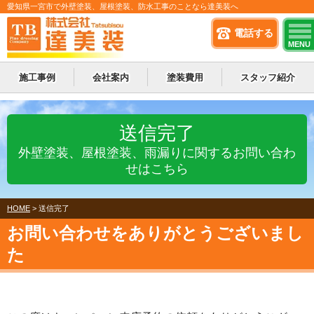
愛知県一宮市で外壁塗装、屋根塗装、防水工事のことなら達美装へ
電話する
MENU
施工事例
会社案内
塗装費用
スタッフ紹介
送信完了
外壁塗装、屋根塗装、雨漏りに関するお問い合わ
せはこちら
HOME
>
送信完了
お問い合わせをありがとうございまし
た