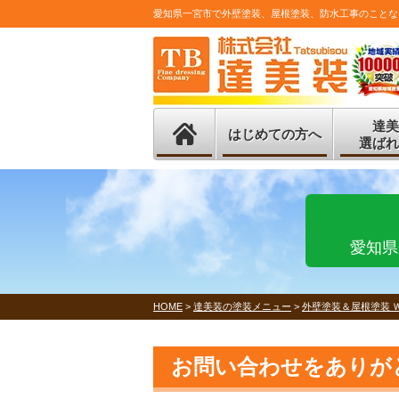
愛知県一宮市で外壁塗装、屋根塗装、防水工事のことな
達美
はじめての方へ
選ばれ
愛知県
HOME
>
達美装の塗装メニュー
>
外壁塗装＆屋根塗装 
お問い合わせをありが