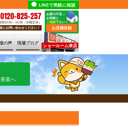
LINEで気軽に相談
0120-825-257
お家の不安…
お気軽に
ご相談
下さい！
間10:00～16:00（水曜定休）
お見積依頼
軽にお問い合わせください！
様の声
現場ブログ
ショールーム来店
達美装へ