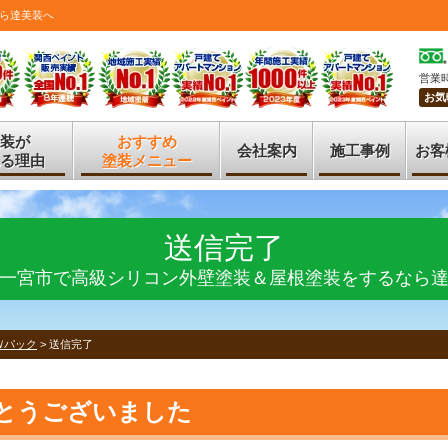
ら達美装へ
営業時
お気
装が
おすすめ
会社案内
施工事例
お客
る理由
塗装メニュー
送信完了
一宮市で高級シリコン外壁塗装＆屋根塗装をするなら
Ｗパック
>
送信完了
とうございました