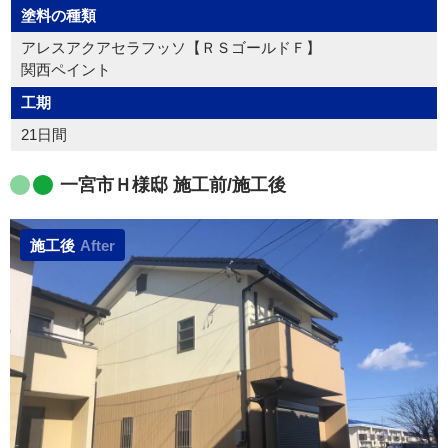
塗料の種類
アレスアクアセラフッソ【ＲＳゴールドＦ】
関西ペイント
工期
21日間
一宮市Ｈ様邸 施工前/施工後
施工後
After