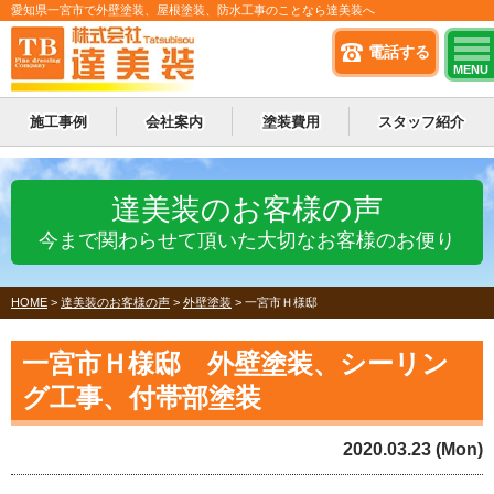
愛知県一宮市で外壁塗装、屋根塗装、防水工事のことなら達美装へ
電話する
MENU
施工事例
会社案内
塗装費用
スタッフ紹介
達美装のお客様の声
今まで関わらせて頂いた大切なお客様のお便り
HOME
>
達美装のお客様の声
>
外壁塗装
>
一宮市Ｈ様邸
一宮市Ｈ様邸 外壁塗装、シーリン
グ工事、付帯部塗装
2020.03.23 (Mon)