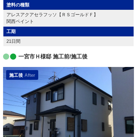
塗料の種類
アレスアクアセラフッソ【ＲＳゴールドＦ】
関西ペイント
工期
21日間
一宮市Ｈ様邸 施工前/施工後
施工後
After