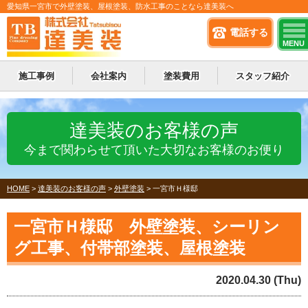
愛知県一宮市で外壁塗装、屋根塗装、防水工事のことなら達美装へ
電話する
MENU
施工事例
会社案内
塗装費用
スタッフ紹介
達美装のお客様の声
今まで関わらせて頂いた大切なお客様のお便り
HOME
>
達美装のお客様の声
>
外壁塗装
>
一宮市Ｈ様邸
一宮市Ｈ様邸 外壁塗装、シーリン
グ工事、付帯部塗装、屋根塗装
2020.04.30 (Thu)