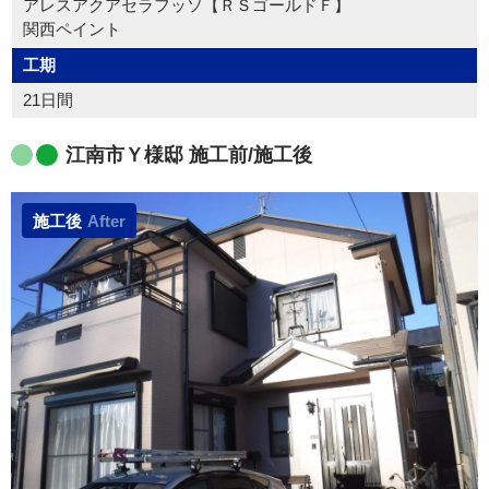
アレスアクアセラフッソ【ＲＳゴールドＦ】
関西ペイント
工期
21日間
江南市Ｙ様邸 施工前/施工後
施工後
After