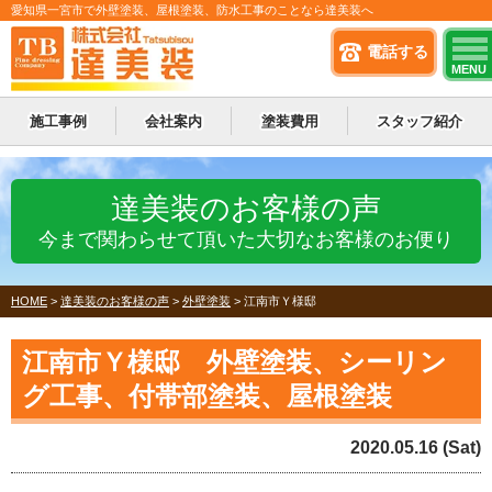
愛知県一宮市で外壁塗装、屋根塗装、防水工事のことなら達美装へ
電話する
MENU
施工事例
会社案内
塗装費用
スタッフ紹介
達美装のお客様の声
今まで関わらせて頂いた大切なお客様のお便り
HOME
>
達美装のお客様の声
>
外壁塗装
>
江南市Ｙ様邸
江南市Ｙ様邸 外壁塗装、シーリン
グ工事、付帯部塗装、屋根塗装
2020.05.16 (Sat)