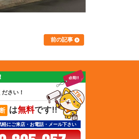
前の記事
！
ください！
は
無料
です!!
断
気軽にご来店・お電話・メール下さい