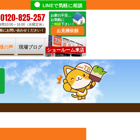
LINEで気軽に相談
0120-825-257
お家の不安…
お気軽に
ご相談
下さい！
間10:00～16:00（水曜定休）
お見積依頼
軽にお問い合わせください！
様の声
現場ブログ
ショールーム来店