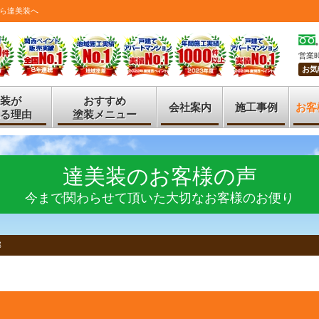
ら達美装へ
営業時
お気
装が
おすすめ
会社案内
施工事例
お客
る理由
塗装メニュー
達美装のお客様の声
今まで関わらせて頂いた大切なお客様のお便り
邸