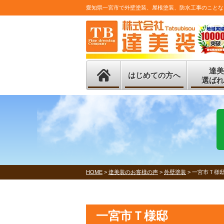
愛知県一宮市で外壁塗装、屋根塗装、防水工事のことな
達美
はじめての方へ
選ばれ
HOME
>
達美装のお客様の声
>
外壁塗装
>
一宮市Ｔ様
一宮市Ｔ様邸