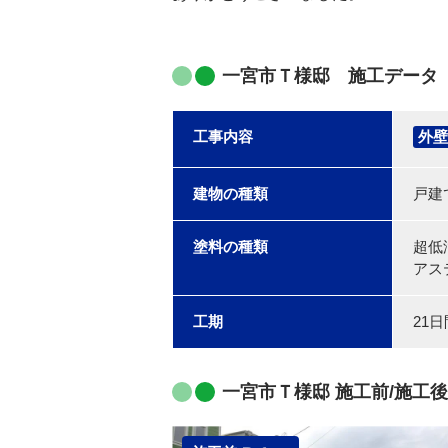
一宮市Ｔ様邸 施工データ
工事内容
外壁
建物の種類
戸建
塗料の種類
超低
アス
工期
21日
一宮市Ｔ様邸 施工前/施工後