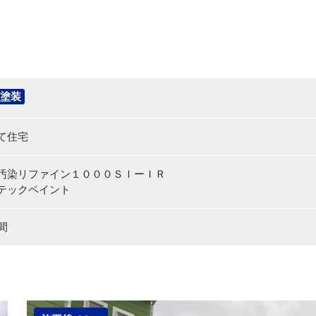
塗装
て住宅
汚染リファイン１０００ＳＩーＩＲ
テックペイント
間