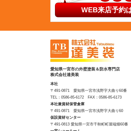
WEB来店予約は
愛知県一宮市の外壁塗装＆防水専門店
株式会社達美装
本社
〒491-0871 愛知県一宮市浅野字大曲り60番
TEL：
0586-85-6172
FAX：0586-85-6173
本社兼資材保管倉庫
〒491-0871 愛知県一宮市浅野字大曲り60
仮設資材センター
〒491-0813 愛知県一宮市千秋町町屋端畑60番
一宮ショールーム