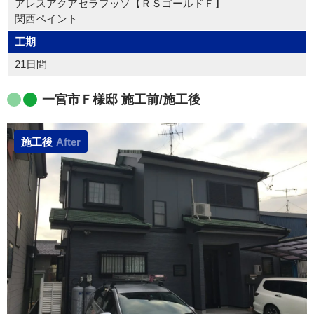
アレスアクアセラフッソ【ＲＳゴールドＦ】
関西ペイント
工期
21日間
一宮市Ｆ様邸 施工前/施工後
施工後
After