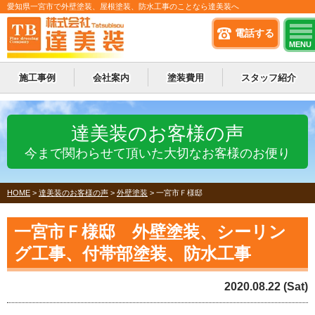
愛知県一宮市で外壁塗装、屋根塗装、防水工事のことなら達美装へ
電話する
MENU
施工事例
会社案内
塗装費用
スタッフ紹介
達美装のお客様の声
今まで関わらせて頂いた大切なお客様のお便り
HOME
>
達美装のお客様の声
>
外壁塗装
>
一宮市Ｆ様邸
一宮市Ｆ様邸 外壁塗装、シーリン
グ工事、付帯部塗装、防水工事
2020.08.22 (Sat)