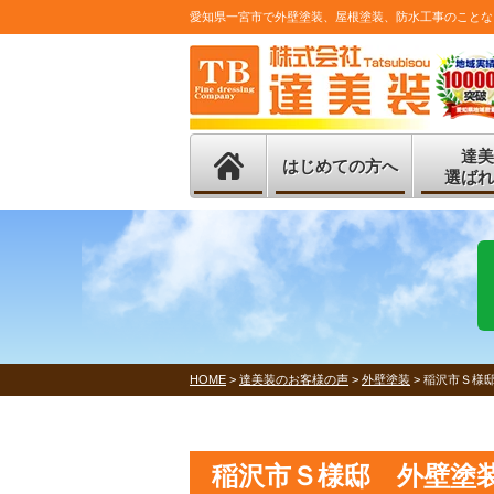
愛知県一宮市で外壁塗装、屋根塗装、防水工事のことな
達美
はじめての方へ
選ばれ
HOME
>
達美装のお客様の声
>
外壁塗装
>
稲沢市Ｓ様
稲沢市Ｓ様邸 外壁塗