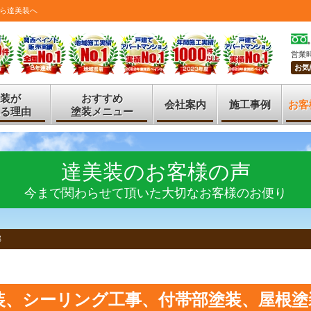
ら達美装へ
営業時
お気
装が
おすすめ
会社案内
施工事例
お客
る理由
塗装メニュー
達美装のお客様の声
今まで関わらせて頂いた大切なお客様のお便り
邸
装、シーリング工事、付帯部塗装、屋根塗