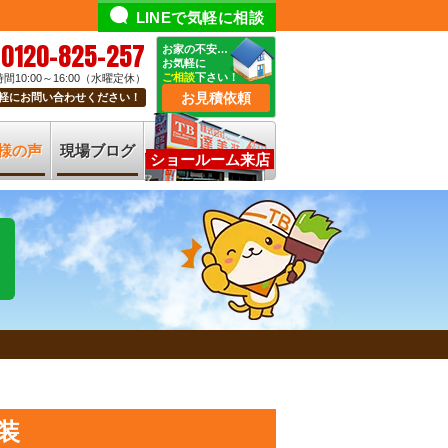
LINEで気軽に相談
0120-825-257
お家の不安…
お気軽に
ご相談
下さい！
間10:00～16:00（水曜定休）
お見積依頼
軽にお問い合わせください！
様の声
現場ブログ
ショールーム来店
装