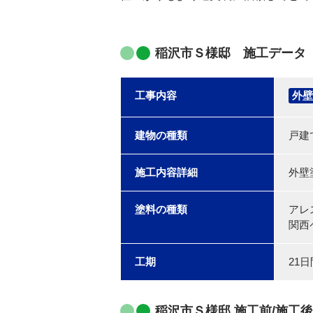
稲沢市Ｓ様邸 施工データ
工事内容
外壁
建物の種類
戸建
施工内容詳細
外壁
塗料の種類
アレ
関西
工期
21日
稲沢市Ｓ様邸 施工前/施工後