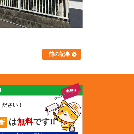
前の記事
！
ください！
は
無料
です!!
断