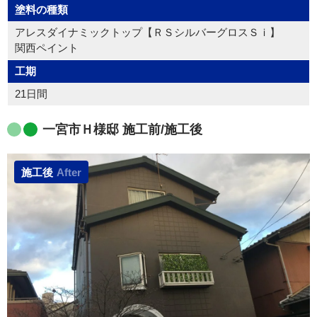
塗料の種類
アレスダイナミックトップ【ＲＳシルバーグロスＳｉ】
関西ペイント
工期
21日間
一宮市Ｈ様邸 施工前/施工後
施工後
After