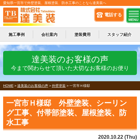
愛知県一宮市で外壁塗装、屋根塗装、防水工事のことなら達美装へ
電話する
MENU
施工事例
会社案内
塗装費用
スタッフ紹介
達美装のお客様の声
今まで関わらせて頂いた大切なお客様のお便り
HOME
>
達美装のお客様の声
>
外壁塗装
>
一宮市Ｈ様邸
一宮市Ｈ様邸 外壁塗装、シーリン
グ工事、付帯部塗装、屋根塗装、防
水工事
2020.10.22 (Thu)