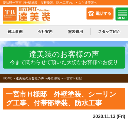
愛知県一宮市で外壁塗装、屋根塗装、防水工事のことなら達美装へ
電話する
MENU
施工事例
会社案内
塗装費用
スタッフ紹介
達美装のお客様の声
今まで関わらせて頂いた大切なお客様のお便り
HOME
>
達美装のお客様の声
>
外壁塗装
>
一宮市Ｈ様邸
一宮市Ｈ様邸 外壁塗装、シーリン
グ工事、付帯部塗装、防水工事
2020.11.13 (Fri)