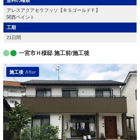
塗料の種類
アレスアクアセラフッソ【ＲＳゴールドＦ】
関西ペイント
工期
21日間
一宮市Ｈ様邸 施工前/施工後
施工後
After