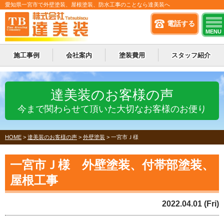
愛知県一宮市で外壁塗装、屋根塗装、防水工事のことなら達美装へ
電話する
MENU
施工事例
会社案内
塗装費用
スタッフ紹介
達美装のお客様の声
今まで関わらせて頂いた大切なお客様のお便り
HOME
>
達美装のお客様の声
>
外壁塗装
>
一宮市Ｊ様
一宮市Ｊ様 外壁塗装、付帯部塗装、
屋根工事
2022.04.01 (Fri)