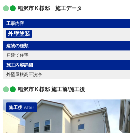
稲沢市Ｋ様邸 施工データ
工事内容
外壁塗装
建物の種類
戸建て住宅
施工内容詳細
外壁屋根高圧洗浄
稲沢市Ｋ様邸 施工前/施工後
施工後
After