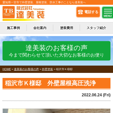
愛知県一宮市で外壁塗装、屋根塗装、防水工事のことなら達美装へ
電話する
MENU
施工事例
会社案内
塗装費用
スタッフ紹介
達美装のお客様の声
今まで関わらせて頂いた大切なお客様のお便り
HOME
>
達美装のお客様の声
>
外壁塗装
>
稲沢市Ｋ様邸
稲沢市Ｋ様邸 外壁屋根高圧洗浄
2022.06.24 (Fri)