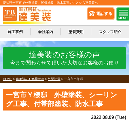
愛知県一宮市で外壁塗装、屋根塗装、防水工事のことなら達美装へ
電話する
MENU
施工事例
会社案内
塗装費用
スタッフ紹介
達美装のお客様の声
今まで関わらせて頂いた大切なお客様のお便り
HOME
>
達美装のお客様の声
>
外壁塗装
>
一宮市Ｙ様邸
一宮市Ｙ様邸 外壁塗装、シーリン
グ工事、付帯部塗装、防水工事
2022.08.09 (Tue)