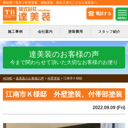
愛知県一宮市で外壁塗装、屋根塗装、防水工事のことなら達美装へ
電話する
MENU
施工事例
会社案内
塗装費用
スタッフ紹介
達美装のお客様の声
今まで関わらせて頂いた大切なお客様のお便り
HOME
>
達美装のお客様の声
>
外壁塗装
>
江南市Ｋ様邸
江南市Ｋ様邸 外壁塗装、付帯部塗装
2022.09.09 (Fri)