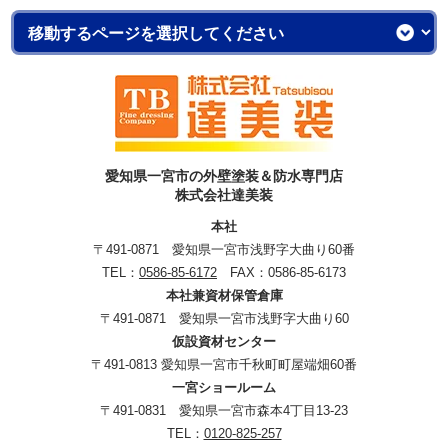
愛知県一宮市の外壁塗装＆防水専門店
株式会社達美装
本社
〒491-0871 愛知県一宮市浅野字大曲り60番
TEL：
0586-85-6172
FAX：0586-85-6173
本社兼資材保管倉庫
〒491-0871 愛知県一宮市浅野字大曲り60
仮設資材センター
〒491-0813 愛知県一宮市千秋町町屋端畑60番
一宮ショールーム
〒491-0831 愛知県一宮市森本4丁目13-23
TEL：
0120-825-257