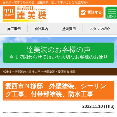
愛知県一宮市で外壁塗装、屋根塗装、防水工事のことなら達美装へ
電話する
MENU
施工事例
会社案内
塗装費用
スタッフ紹介
達美装のお客様の声
今まで関わらせて頂いた大切なお客様のお便り
HOME
>
達美装のお客様の声
>
外壁塗装
>
愛西市Ｎ様邸
愛西市Ｎ様邸 外壁塗装、シーリン
グ工事、付帯部塗装、防水工事
2022.11.10 (Thu)