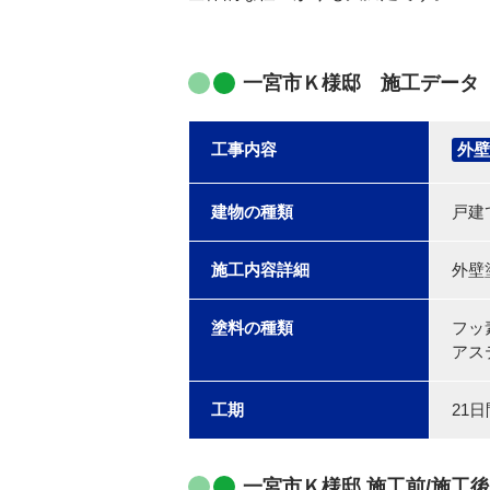
一宮市Ｋ様邸 施工データ
工事内容
外壁
建物の種類
戸建
施工内容詳細
外壁
塗料の種類
フッ
アス
工期
21日
一宮市Ｋ様邸 施工前/施工後