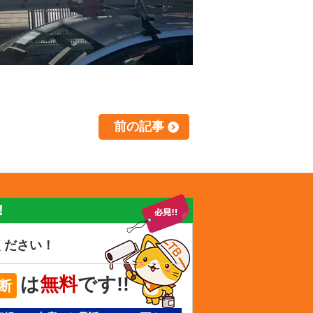
前の記事
！
ください！
は
無料
です!!
断