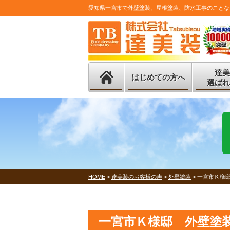
愛知県一宮市で外壁塗装、屋根塗装、防水工事のことな
達美
はじめての方へ
選ばれ
HOME
>
達美装のお客様の声
>
外壁塗装
>
一宮市Ｋ様
一宮市Ｋ様邸 外壁塗