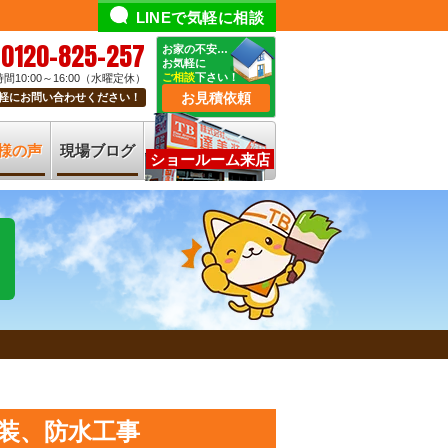
LINEで気軽に相談
0120-825-257
お家の不安…
お気軽に
ご相談
下さい！
間10:00～16:00（水曜定休）
お見積依頼
軽にお問い合わせください！
様の声
現場ブログ
ショールーム来店
装、防水工事