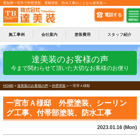
愛知県一宮市で外壁塗装、屋根塗装、防水工事のことなら達美装へ
電話する
MENU
施工事例
会社案内
塗装費用
スタッフ紹介
達美装のお客様の声
今まで関わらせて頂いた大切なお客様のお便り
HOME
>
達美装のお客様の声
>
外壁塗装
>
一宮市Ａ様邸
一宮市Ａ様邸 外壁塗装、シーリン
グ工事、付帯部塗装、防水工事
2023.01.16 (Mon)