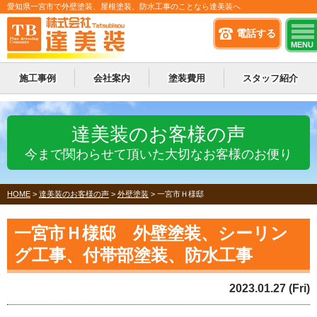
愛知県一宮市で外壁塗装、屋根塗装、防水工事のことなら達美装へ
電話する
MENU
施工事例
会社案内
塗装費用
スタッフ紹介
達美装のお客様の声
今まで関わらせて頂いた大切なお客様のお便り
HOME
>
達美装のお客様の声
>
外壁塗装
>
一宮市Ｈ様邸
一宮市Ｈ様邸 外壁塗装、シーリン
グ工事、付帯部塗装、防水工事
2023.01.27 (Fri)