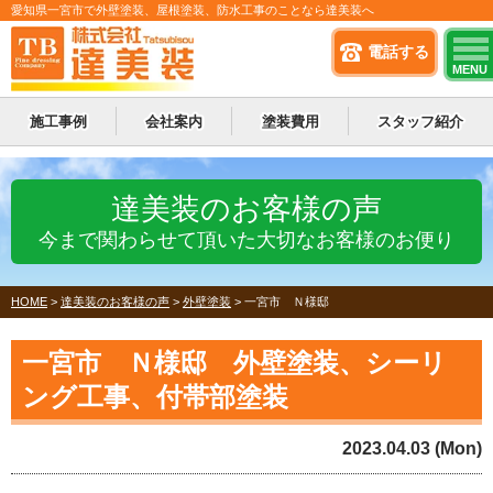
愛知県一宮市で外壁塗装、屋根塗装、防水工事のことなら達美装へ
電話する
MENU
施工事例
会社案内
塗装費用
スタッフ紹介
達美装のお客様の声
今まで関わらせて頂いた大切なお客様のお便り
HOME
>
達美装のお客様の声
>
外壁塗装
>
一宮市 Ｎ様邸
一宮市 Ｎ様邸 外壁塗装、シーリ
ング工事、付帯部塗装
2023.04.03 (Mon)