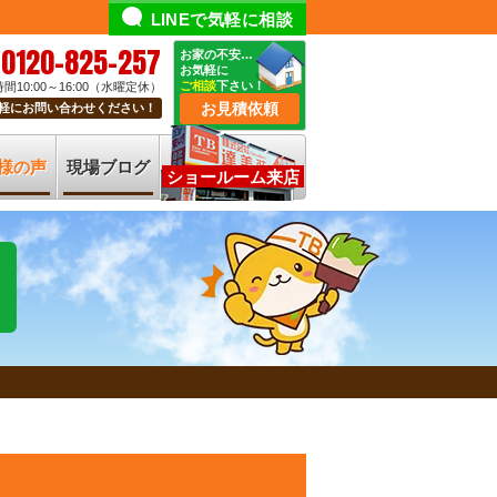
LINEで気軽に相談
0120-825-257
お家の不安…
お気軽に
ご相談
下さい！
間10:00～16:00（水曜定休）
お見積依頼
軽にお問い合わせください！
様の声
現場ブログ
ショールーム来店