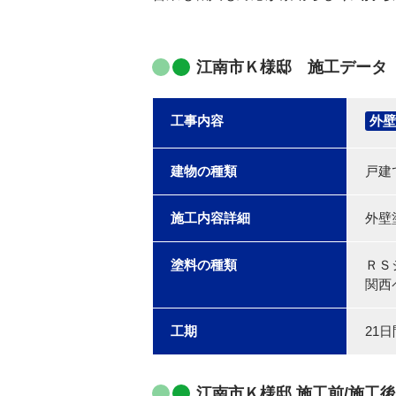
江南市Ｋ様邸 施工データ
工事内容
外壁
建物の種類
戸建
施工内容詳細
外壁
塗料の種類
ＲＳ
関西
工期
21日
江南市Ｋ様邸 施工前/施工後