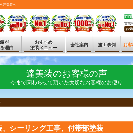
ら達美装へ
営業時
お気
装が
おすすめ
会社案内
施工事例
お客
る理由
塗装メニュー
達美装のお客様の声
今まで関わらせて頂いた大切なお客様のお便り
邸
装、シーリング工事、付帯部塗装