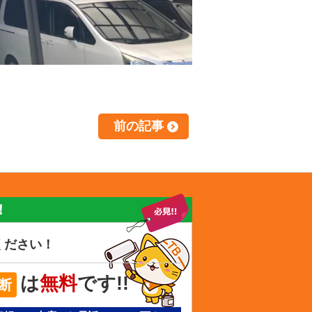
前の記事
！
ください！
は
無料
です!!
断