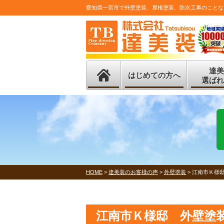
愛知県一宮市で外壁塗装、屋根塗装、防水工事のことな
達美
はじめての方へ
選ばれ
HOME
>
達美装のお客様の声
>
外壁塗装
>
江南市Ｋ様
江南市Ｋ様邸 外壁塗