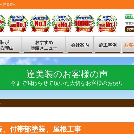
ら達美装へ
営業時
お気
装が
おすすめ
会社案内
施工事例
お客
る理由
塗装メニュー
達美装のお客様の声
今まで関わらせて頂いた大切なお客様のお便り
邸
装、付帯部塗装、屋根工事