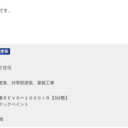
です。
塗装
て住宅
塗装、付帯部塗装、屋根工事
素ＲＥＶＯー１０００ＩＲ【3分艶】
テックペイント
間