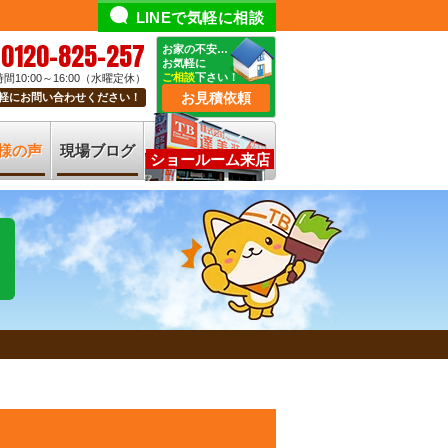
LINEで気軽に相談
0120-825-257
お家の不安…
お気軽に
ご相談
下さい！
間10:00～16:00（水曜定休）
お見積依頼
軽にお問い合わせください！
様の声
現場ブログ
ショールーム来店