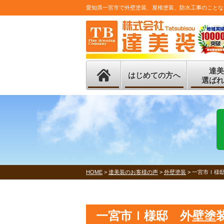
愛知県一宮市で外壁塗装、屋根塗装、防水工事のことな
達美
はじめての方へ
選ばれ
HOME
>
達美装のお客様の声
>
外壁塗装
>
一宮市Ｉ様
一宮市Ｉ様邸 外壁塗