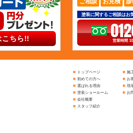
ご相談
お見積
診
塗装に関するご相談はお
012
こちら!!
営業時間 10
トップページ
施
初めての方へ
お
選ばれる理由
現
塗装ショールーム
お
会社概要
スタッフ紹介