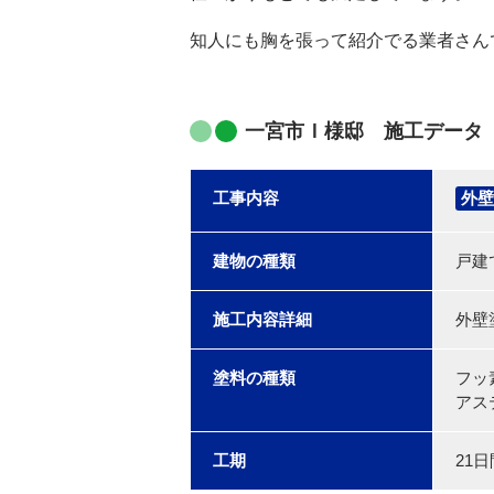
知人にも胸を張って紹介でる業者さん
一宮市Ｉ様邸 施工データ
工事内容
外壁
建物の種類
戸建
施工内容詳細
外壁
塗料の種類
フッ
アス
工期
21日