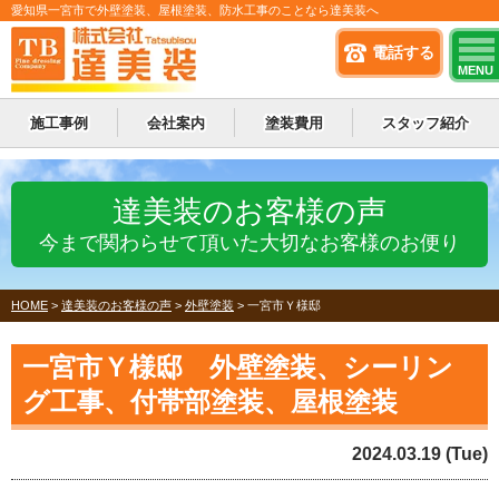
愛知県一宮市で外壁塗装、屋根塗装、防水工事のことなら達美装へ
電話する
MENU
施工事例
会社案内
塗装費用
スタッフ紹介
達美装のお客様の声
今まで関わらせて頂いた大切なお客様のお便り
HOME
>
達美装のお客様の声
>
外壁塗装
>
一宮市Ｙ様邸
一宮市Ｙ様邸 外壁塗装、シーリン
グ工事、付帯部塗装、屋根塗装
2024.03.19 (Tue)