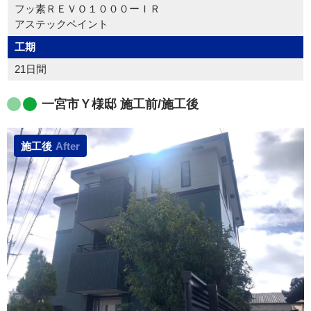
フッ素ＲＥＶＯ１０００ーＩＲ
アステックペイント
工期
21日間
一宮市Ｙ様邸 施工前/施工後
施工後
After