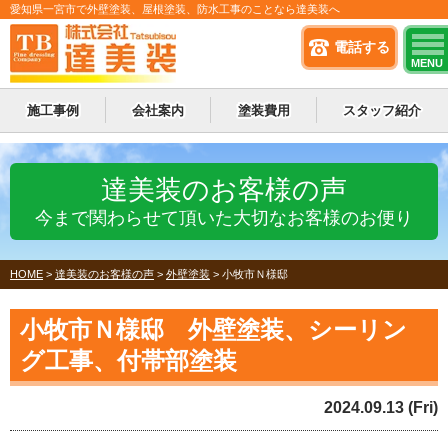
愛知県一宮市で外壁塗装、屋根塗装、防水工事のことなら達美装へ
電話する
MENU
施工事例
会社案内
塗装費用
スタッフ紹介
達美装のお客様の声
今まで関わらせて頂いた大切なお客様のお便り
HOME
>
達美装のお客様の声
>
外壁塗装
>
小牧市Ｎ様邸
小牧市Ｎ様邸 外壁塗装、シーリン
グ工事、付帯部塗装
2024.09.13 (Fri)