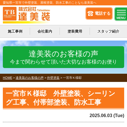
愛知県一宮市で外壁塗装、屋根塗装、防水工事のことなら達美装へ
電話する
MENU
施工事例
会社案内
塗装費用
スタッフ紹介
達美装のお客様の声
今まで関わらせて頂いた大切なお客様のお便り
HOME
>
達美装のお客様の声
>
外壁塗装
>
一宮市Ｋ様邸
一宮市Ｋ様邸 外壁塗装、シーリン
グ工事、付帯部塗装、防水工事
2025.06.03 (Tue)