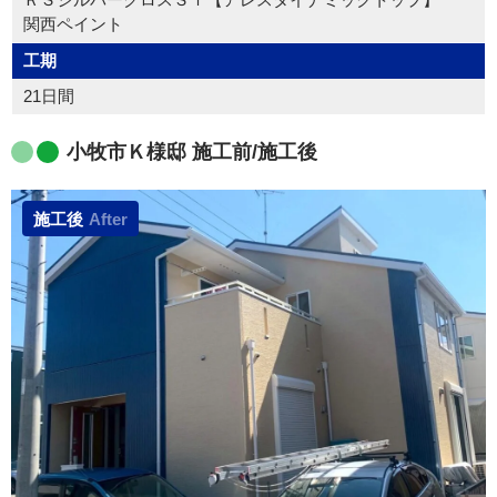
関西ペイント
工期
21日間
小牧市Ｋ様邸 施工前/施工後
施工後
After