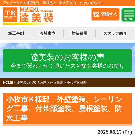
愛知県一宮市で外壁塗装、屋根塗装、防水工事のことなら達美装へ
電話する
MENU
施工事例
会社案内
塗装費用
スタッフ紹介
達美装のお客様の声
今まで関わらせて頂いた大切なお客様のお便り
HOME
>
達美装のお客様の声
>
外壁塗装
>
小牧市Ｋ様邸
小牧市Ｋ様邸 外壁塗装、シーリン
グ工事、付帯部塗装、屋根塗装、防
水工事
2025.06.13 (Fri)