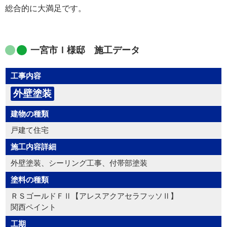
総合的に大満足です。
一宮市Ｉ様邸 施工データ
工事内容
外壁塗装
建物の種類
戸建て住宅
施工内容詳細
外壁塗装、シーリング工事、付帯部塗装
塗料の種類
ＲＳゴールドＦⅡ【アレスアクアセラフッソⅡ】
関西ペイント
工期