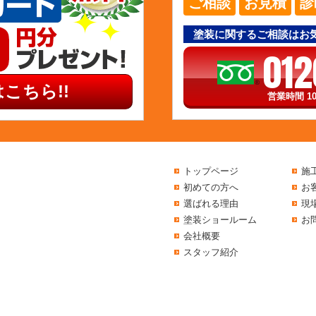
ご相談
お見積
診
塗装に関するご相談はお
012
こちら!!
営業時間 10
トップページ
施
初めての方へ
お
選ばれる理由
現
塗装ショールーム
お
会社概要
スタッフ紹介