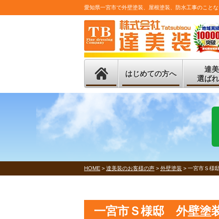
愛知県一宮市で外壁塗装、屋根塗装、防水工事のことな
達美
はじめての方へ
選ばれ
HOME
>
達美装のお客様の声
>
外壁塗装
>
一宮市Ｓ様
一宮市Ｓ様邸 外壁塗