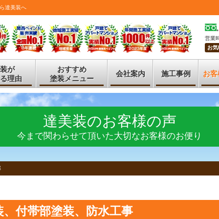
ら達美装へ
営業時
お気
装が
おすすめ
会社案内
施工事例
お客
る理由
塗装メニュー
達美装のお客様の声
今まで関わらせて頂いた大切なお客様のお便り
邸
装、付帯部塗装、防水工事