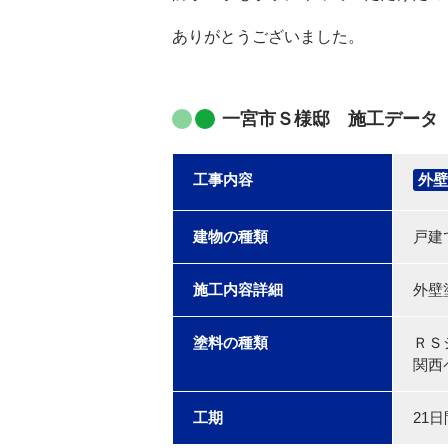
ありがとうございました。
一宮市Ｓ様邸 施工データ
工事内容
外壁
建物の種類
戸建
施工内容詳細
外壁
塗料の種類
ＲＳ
関西
工期
21日