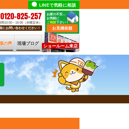
LINEで気軽に相談
0120-825-257
お家の不安…
お気軽に
ご相談
下さい！
間10:00～16:00（水曜定休）
お見積依頼
軽にお問い合わせください！
様の声
現場ブログ
ショールーム来店