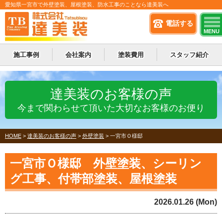
愛知県一宮市で外壁塗装、屋根塗装、防水工事のことなら達美装へ
電話する
MENU
施工事例
会社案内
塗装費用
スタッフ紹介
達美装のお客様の声
今まで関わらせて頂いた大切なお客様のお便り
HOME
>
達美装のお客様の声
>
外壁塗装
>
一宮市Ｏ様邸
一宮市Ｏ様邸 外壁塗装、シーリン
グ工事、付帯部塗装、屋根塗装
2026.01.26 (Mon)