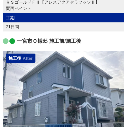
ＲＳゴールドＦⅡ【アレスアクアセラフッソⅡ】
関西ペイント
工期
21日間
一宮市Ｏ様邸 施工前/施工後
施工後
After