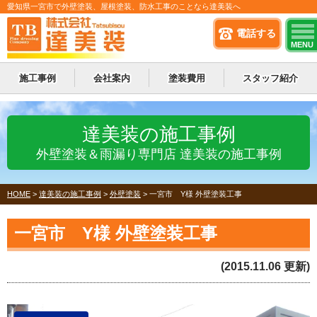
愛知県一宮市で外壁塗装、屋根塗装、防水工事のことなら達美装へ
電話する
MENU
施工事例
会社案内
塗装費用
スタッフ紹介
達美装の施工事例
外壁塗装＆雨漏り専門店 達美装の施工事例
HOME
>
達美装の施工事例
>
外壁塗装
>
一宮市 Y様 外壁塗装工事
一宮市 Y様 外壁塗装工事
(2015.11.06 更新)