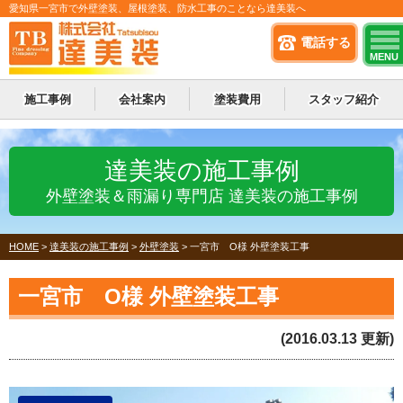
愛知県一宮市で外壁塗装、屋根塗装、防水工事のことなら達美装へ
電話する
MENU
施工事例
会社案内
塗装費用
スタッフ紹介
達美装の施工事例
外壁塗装＆雨漏り専門店 達美装の施工事例
HOME
>
達美装の施工事例
>
外壁塗装
>
一宮市 O様 外壁塗装工事
一宮市 O様 外壁塗装工事
(2016.03.13 更新)