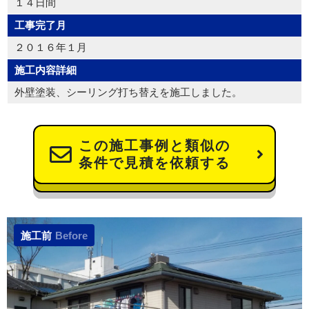
１４日間
工事完了月
２０１６年１月
施工内容詳細
外壁塗装、シーリング打ち替えを施工しました。
この施工事例と類似の
条件で見積を依頼する
施工前
Before