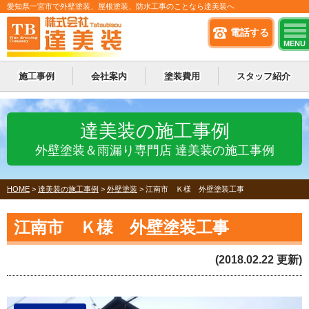
愛知県一宮市で外壁塗装、屋根塗装、防水工事のことなら達美装へ
電話する
MENU
施工事例
会社案内
塗装費用
スタッフ紹介
達美装の施工事例
外壁塗装＆雨漏り専門店 達美装の施工事例
HOME
>
達美装の施工事例
>
外壁塗装
>
江南市 Ｋ様 外壁塗装工事
江南市 Ｋ様 外壁塗装工事
(2018.02.22 更新)